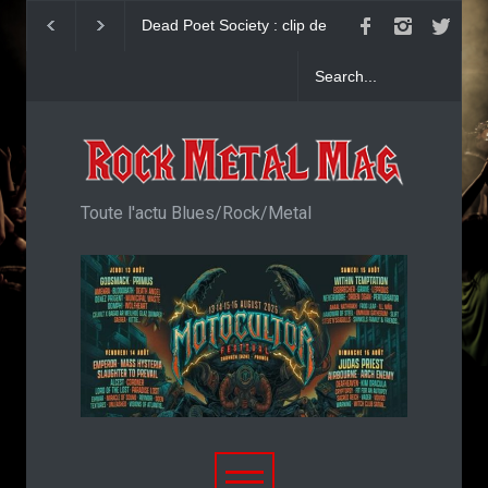
Dead Poet Society : clip de
John Diva & The R
Cold
Love : Single
Toute l'actu Blues/Rock/Metal