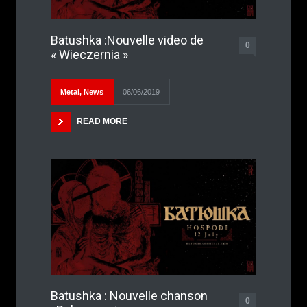
Batushka :Nouvelle video de
0
« Wieczernia »
Metal
,
News
06/06/2019
READ MORE
Batushka : Nouvelle chanson
0