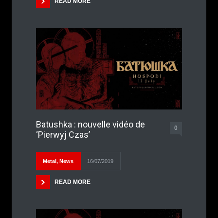
READ MORE
Batushka : nouvelle vidéo de
0
‘Pierwyj Czas’
Metal
,
News
16/07/2019
READ MORE