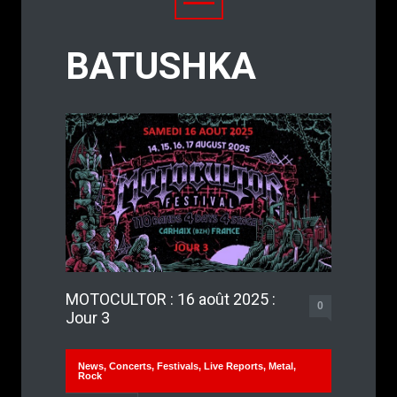
BATUSHKA
MOTOCULTOR : 16 août 2025 :
0
Jour 3
News
,
Concerts
,
Festivals
,
Live Reports
,
Metal
,
Rock