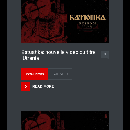
Batushka: nouvelle vidéo du titre
0
‘Utrenia’
Metal
,
News
12/07/2019
READ MORE