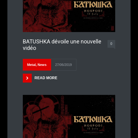
BATUSHKA dévoile une nouvelle
0
vidéo
Metal
,
News
27/06/2019
READ MORE