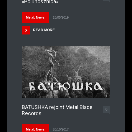
«Polunosznica»
Metal
,
News
15/05/2019
READ MORE
BATUSHKA rejoint Metal Blade
0
Records
Metal
,
News
20/10/2017