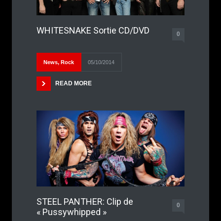
WHITESNAKE Sortie CD/DVD
0
News
,
Rock
05/10/2014
READ MORE
STEEL PANTHER: Clip de
0
« Pussywhipped »