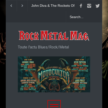
Yngwie Malmsteen : Single
KAI HANSEN : Sin
Now Or Never
Welcome To Life
Toute l'actu Blues/Rock/Metal