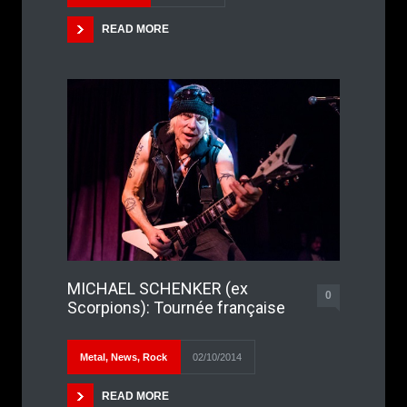
READ MORE
MICHAEL SCHENKER (ex
0
Scorpions): Tournée française
Metal
,
News
,
Rock
02/10/2014
READ MORE