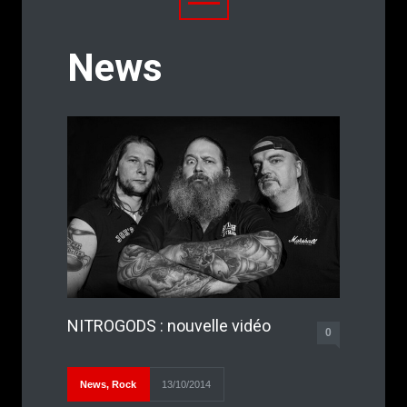
News
NITROGODS : nouvelle vidéo
0
News
,
Rock
13/10/2014