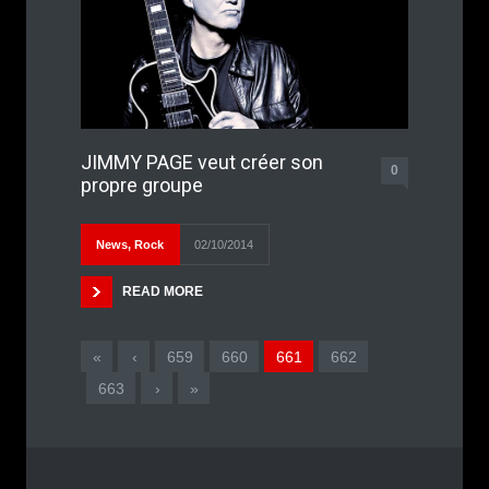
JIMMY PAGE veut créer son
0
propre groupe
News
,
Rock
02/10/2014
READ MORE
«
‹
659
660
661
662
663
›
»