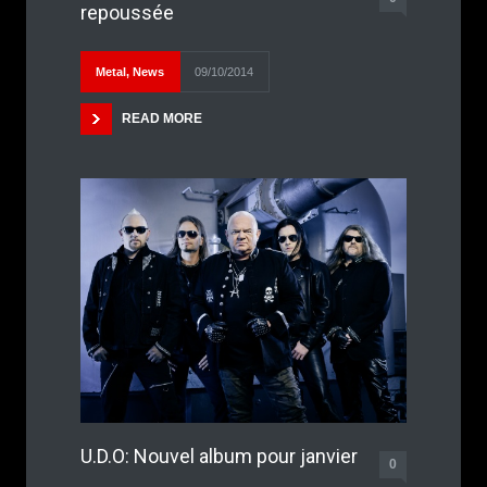
repoussée
Metal
,
News
09/10/2014
READ MORE
U.D.O: Nouvel album pour janvier
0