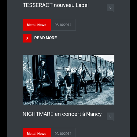
TESSERACT nouveau Label
0
Metal
,
News
03/10/2014
READ MORE
NIGHTMARE en concert à Nancy
0
Metal
,
News
02/10/2014