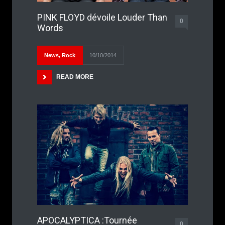
PINK FLOYD dévoile Louder Than
0
Words
News
,
Rock
10/10/2014
READ MORE
APOCALYPTICA :Tournée
0