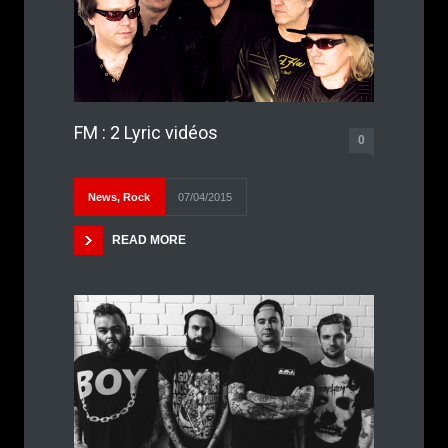
FM : 2 Lyric vidéos
0
News
,
Rock
07/04/2015
READ MORE