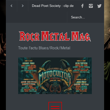
John Diva & The Rockets Of
Yngwie Malmsteen 
Love : Single
Now Or Never
Toute l'actu Blues/Rock/Metal