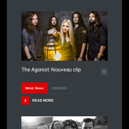
The Agonist: Nouveau clip
0
Metal
,
News
13/04/2015
READ MORE