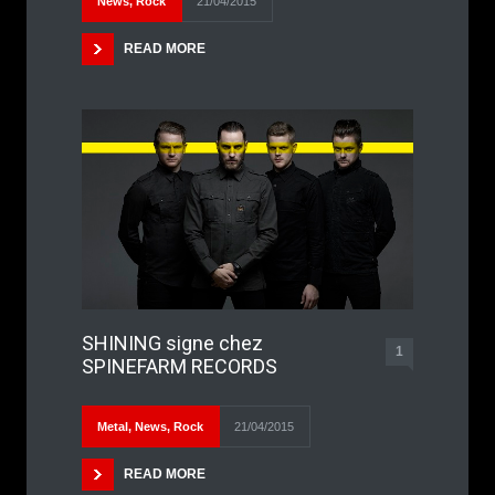
News
,
Rock
21/04/2015
READ MORE
SHINING signe chez
1
SPINEFARM RECORDS
Metal
,
News
,
Rock
21/04/2015
READ MORE