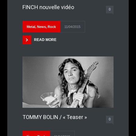
FINCH nouvelle vidéo
0
Metal
,
News
,
Rock
11/04/2015
READ MORE
TOMMY BOLIN / « Teaser »
0