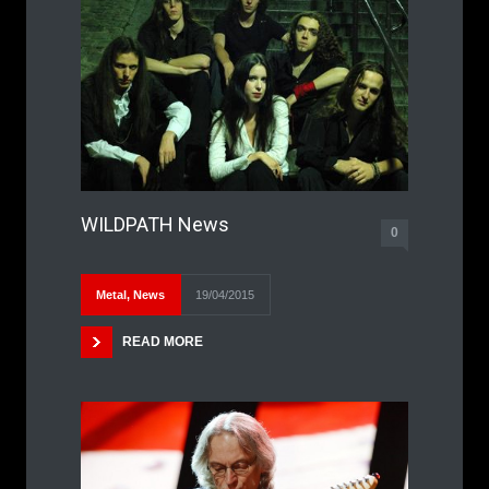
WILDPATH News
0
Metal
,
News
19/04/2015
READ MORE