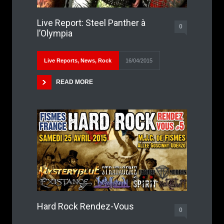
Live Report: Steel Panther à
0
l’Olympia
Live Reports
,
News
,
Rock
16/04/2015
READ MORE
Hard Rock Rendez-Vous
0