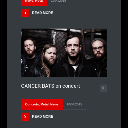
News
,
Rock
11/04/2015
READ MORE
CANCER BATS en concert
0
Concerts
,
Metal
,
News
10/04/2015
READ MORE