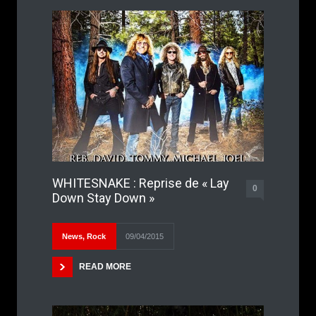
WHITESNAKE : Reprise de « Lay
0
Down Stay Down »
News
,
Rock
09/04/2015
READ MORE