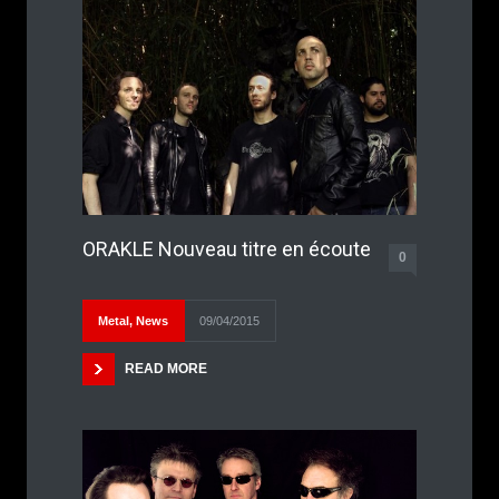
ORAKLE Nouveau titre en écoute
0
Metal
,
News
09/04/2015
READ MORE