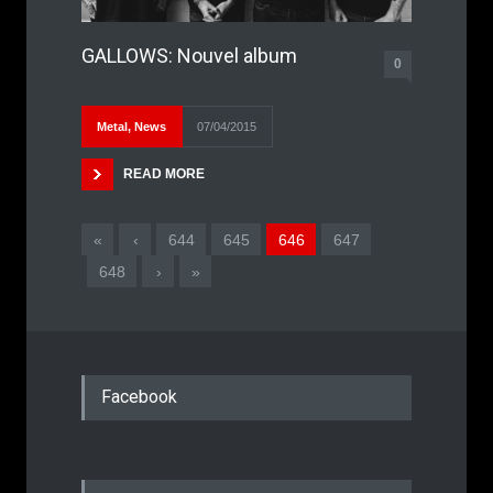
GALLOWS: Nouvel album
0
Metal
,
News
07/04/2015
READ MORE
«
‹
644
645
646
647
648
›
»
Facebook