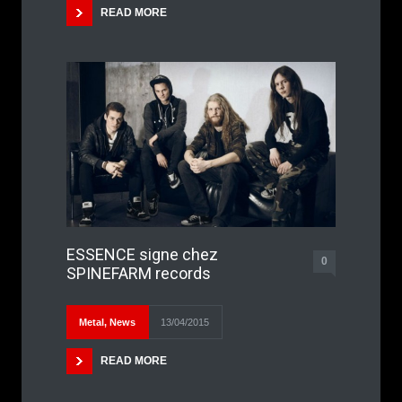
READ MORE
ESSENCE signe chez
0
SPINEFARM records
Metal
,
News
13/04/2015
READ MORE