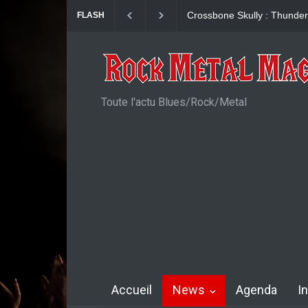
Dead Poet Society : clip de
FLASH
Toute l'actu Blues/Rock/Metal
Accueil
News
Agenda
I