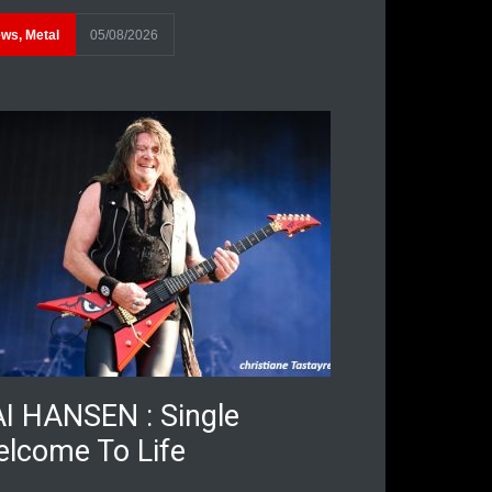
ews
,
Metal
05/08/2026
I HANSEN : Single
lcome To Life