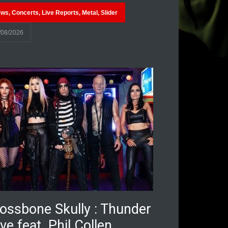
ews
,
Concerts
,
Live Reports
,
Metal
,
Slider
/08/2026
ossbone Skully : Thunder
ve feat. Phil Collen