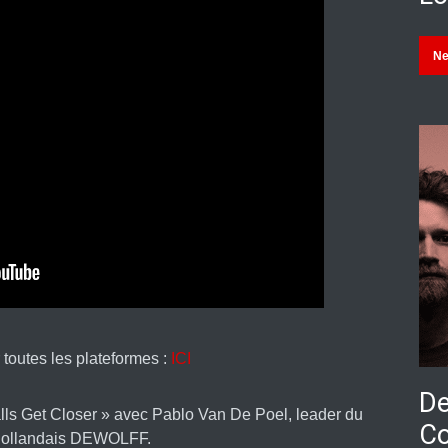
N
 toutes les plateformes :
ICI
De
Walls Get Closer » avec Pablo Van De Poel, leader du
Co
hollandais DEWOLFF.