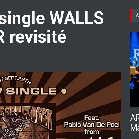
 single WALLS
A
revisité
AR
Ma