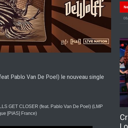
N
08
t Pablo Van De Poel) le nouveau single
ALLS GET CLOSER (feat. Pablo Van De Poel) (LMP
ue [PIAS] France)
Cr
Lo