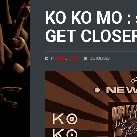
KO KO MO :
GET CLOSER 
In
News
,
Rock
29/09/2023