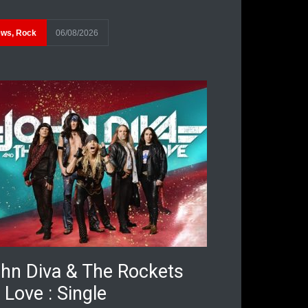
ews
,
Rock
06/08/2026
hn Diva & The Rockets
 Love : Single