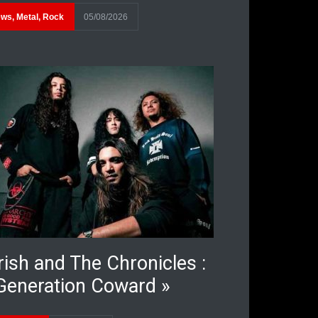
ews
,
Metal
,
Rock
05/08/2026
rish and The Chronicles :
Generation Coward »