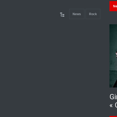
N
News
Rock
Gi
« 