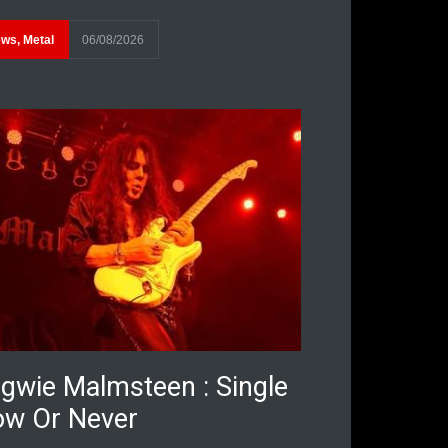
ews
,
Metal
06/08/2026
gwie Malmsteen : Single
w Or Never