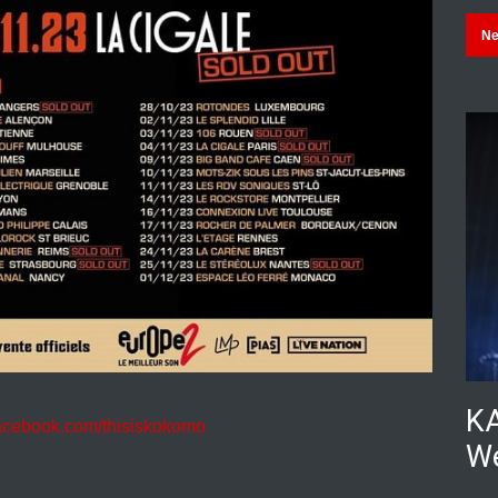
N
KA
facebook.com/thisiskokomo
We