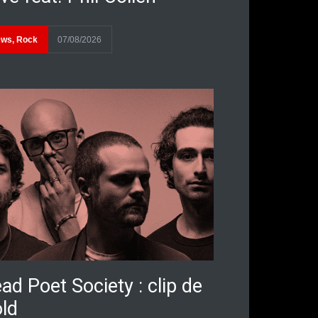
ews
,
Rock
07/08/2026
ad Poet Society : clip de
ld